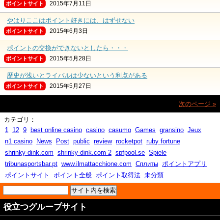
2015年7月11日
ポイントサイト
やはりここはポイント好きには、はずせない
2015年6月3日
ポイントサイト
ポイントの交換ができないとしたら・・・
2015年5月28日
ポイントサイト
歴史が浅いとライバルは少ないという利点がある
2015年5月27日
ポイントサイト
次のページ »
カテゴリ：
1
12
9
best online casino
casino
casumo
Games
gransino
Jeux
n1 casino
News
Post
public
review
rocketpot
ruby fortune
shrinky-dink.com
shrinky-dink.com 2
spfpool.se
Spiele
tribunasportsbar.pt
www.ilmattacchione.com
Сплиты
ポイントアプリ
ポイントサイト
ポイント全般
ポイント取得法
未分類
役立つグループサイト